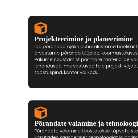
Projekteerimine ja planeerimine
Iga põrandaprojekti puhul alustame hoolikast
arvestame põranda tüüpide, koormustaluvuse 
Pakume nõustamist parimate materjalide valik
lahendused, mis vastavad teie projekti vajadu
tööstuspind, kontor või kodu.
Põrandate valamine ja tehnoloog
Põrandate valamine teostatakse täpsete stan
kasutades kaasaegset tehnoloogiat ja parima