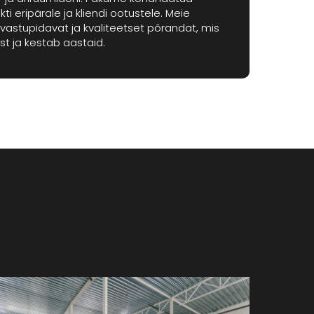
ti eripärale ja kliendi ootustele. Meie
astupidavat ja kvaliteetset põrandat, mis
t ja kestab aastaid.