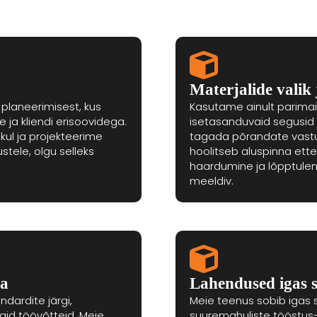
Materjalide valik 
 planeerimisest, kus
Kasutame ainult parimai
ja kliendi erisoovidega.
isetasanduvaid segusid 
ul ja projekteerime
tagada põrandate vastu
stele, olgu selleks
hoolitseb aluspinna ett
haardumine ja lõpptulemu
meeldiv.
ia
Lahendused igas s
dardite järgi,
Meie teenus sobib igas 
id töövõtteid. Meie
suuremahuliste tööstus