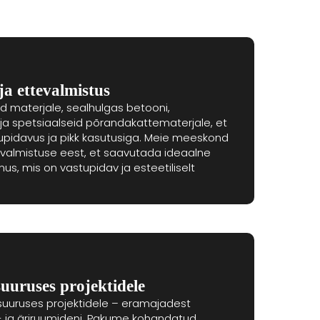
ja ettevalmistus
d materjale, sealhulgas betooni,
ja spetsiaalseid põrandakattematerjale, et
pidavus ja pikk kasutusiga. Meie meeskond
evalmistuse eest, et saavutada ideaalne
s, mis on vastupidav ja esteetiliselt
uuruses projektidele
suuruses projektidele – eramajadest
- ja äriruumideni. Pakume kohandatud