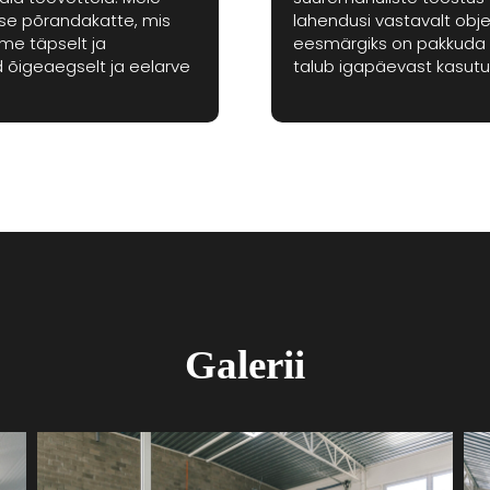
se põrandakatte, mis
lahendusi vastavalt objek
ame täpselt ja
eesmärgiks on pakkuda v
d õigeaegselt ja eelarve
talub igapäevast kasutus
Galerii