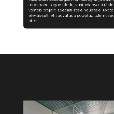
meeskond tagab sileda, vastupidava ja ühtla
vastab projekti spetsiifilistele nõuetele. Tööt
efektiivselt, et saavutada soovitud tulemuse
piires.