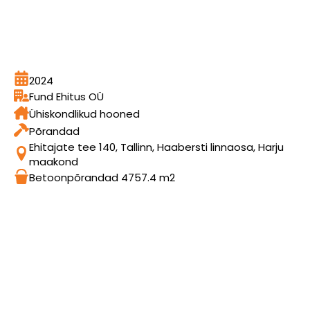
2024
Fund Ehitus OÜ
Ühiskondlikud hooned
Põrandad
Ehitajate tee 140, Tallinn, Haabersti linnaosa, Harju
maakond
Betoonpõrandad 4757.4 m2