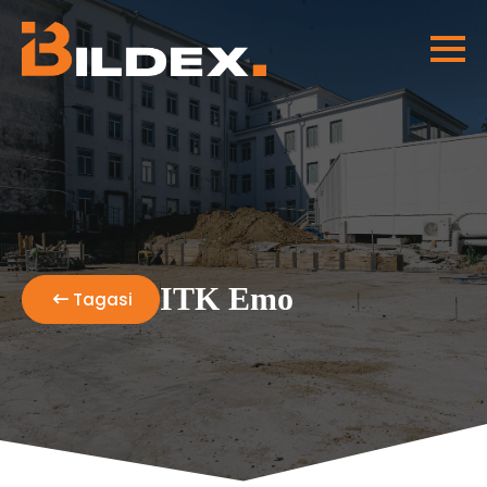
ITK Emo
Tagasi