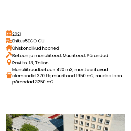
2021
Ehitus5ECO OÜ
Ühiskondlikud hooned
Betoon ja monoliitööd, Müüritööd, Põrandad
Ravi tn. 18, Tallinn
Monoliitraudbetoon 420 m3; monteeritavad
elemendid 370 tk; müüritööd 1950 m2; raudbetoon
põrandad 3250 m2