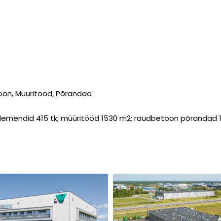
oon, Müüritööd, Põrandad
elemendid 415 tk; müüritööd 1530 m2; raudbetoon põrandad 