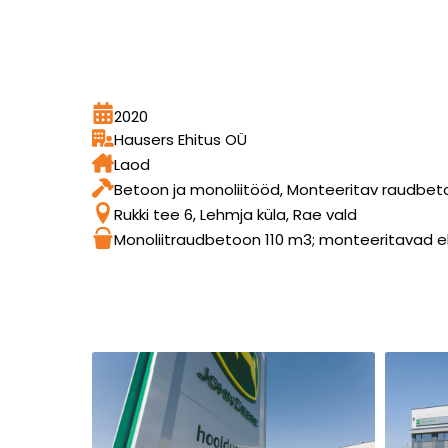
2020
Hausers Ehitus OÜ
Laod
Betoon ja monoliitööd, Monteeritav raudbet
Rukki tee 6, Lehmja küla, Rae vald
Monoliitraudbetoon 110 m3; monteeritavad 