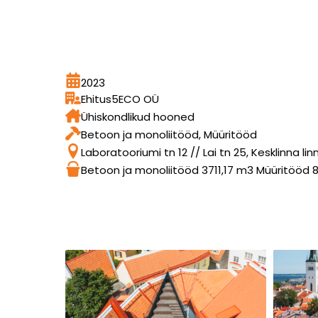
2023
Ehitus5ECO OÜ
Ühiskondlikud hooned
Betoon ja monoliitööd, Müüritööd
Laboratooriumi tn 12 // Lai tn 25, Kesklinna li
Betoon ja monoliitööd 3711,17 m3 Müüritööd 