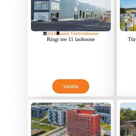
2024
Laod
,
Tootmishoone
Ringi tee 11 laohoone
Tür
Vaata