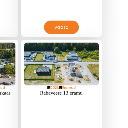
Vaata
ned
2023
Eramud
rkaas
Rabaveere 13 eramu