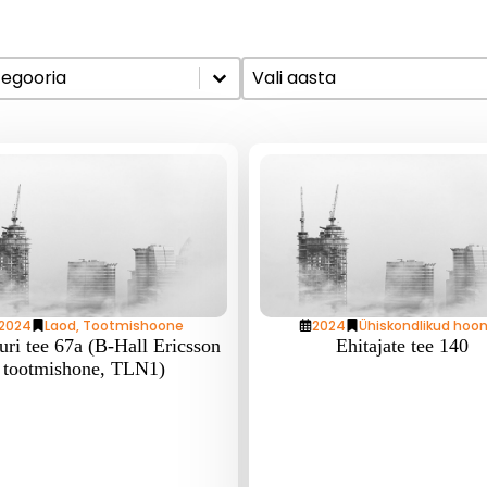
Aasta
ontent
Select content
 content
Select content
2024
Laod
,
Tootmishoone
2024
Ühiskondlikud hoo
uri tee 67a (B-Hall Ericsson
Ehitajate tee 140
tootmishone, TLN1)