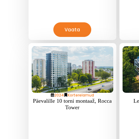
Vaata
2024
Korterelamud
Päevalille 10 torni montaaž, Rocca
Le
Tower