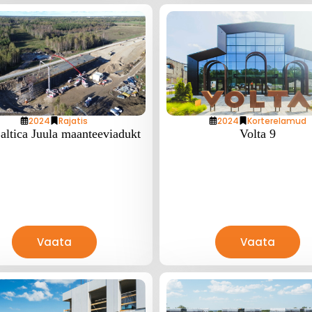
2024
Rajatis
2024
Korterelamud
altica Juula maanteeviadukt
Volta 9
Vaata
Vaata