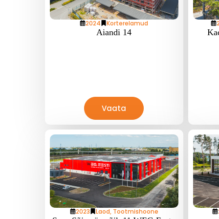
2024
Korterelamud
Aiandi 14
Ka
Vaata
2023
Laod
,
Tootmishoone