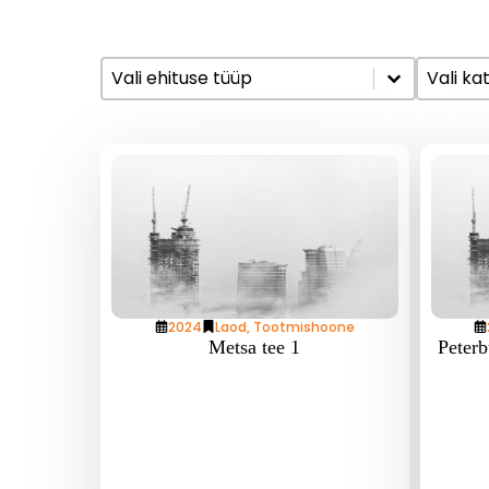
Ehituse tüüp
Tööd
Select content
Select c
Select content
Select
2024
Laod
,
Tootmishoone
Metsa tee 1
Peterb