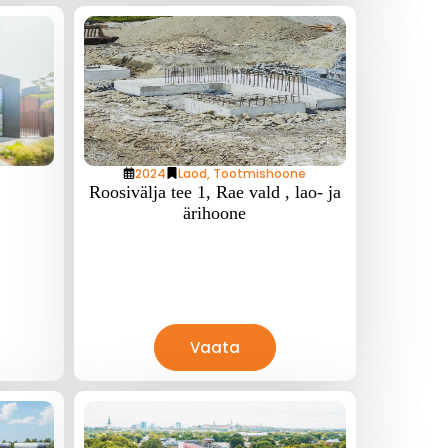
2024
Laod
,
Tootmishoone
Roosivälja tee 1, Rae vald , lao- ja
ärihoone
Vaata