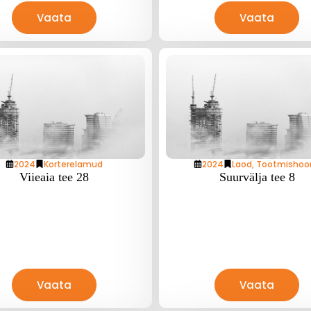
Vaata
Vaata
2024
Korterelamud
2024
Laod
,
Tootmishoo
Viieaia tee 28
Suurvälja tee 8
Vaata
Vaata