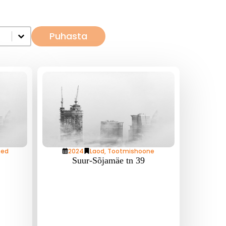
Puhasta
ned
2024
Laod
,
Tootmishoone
Suur-Sõjamäe tn 39