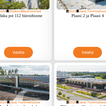
2024
Ühiskondlikud hooned
2024
Laod
,
Tootmishoo
daka pst 112 büroohoone
Plaasi 2 ja Plaasi 4
Vaata
Vaata
2024
Laod
,
Tootmishoone
2023
Laod
,
Tootmishoo