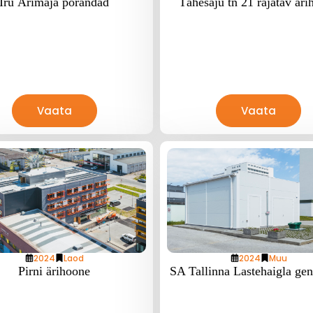
Iru Ärimaja põrandad
Tähesaju tn 21 rajatav äri
Vaata
Vaata
2024
Laod
2024
Muu
Pirni ärihoone
SA Tallinna Lastehaigla gen