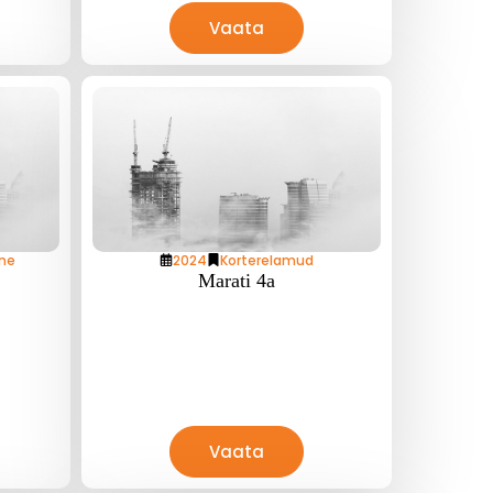
Vaata
ne
2024
Korterelamud
Marati 4a
Vaata