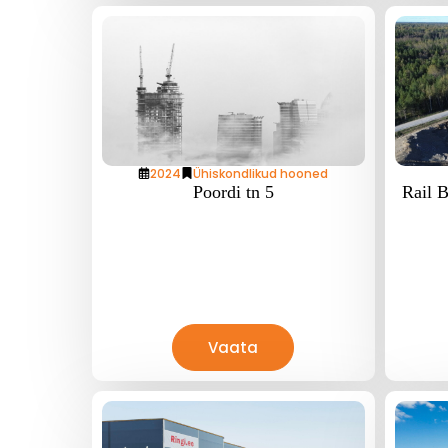
2024
Ühiskondlikud hooned
Poordi tn 5
Rail B
Vaata