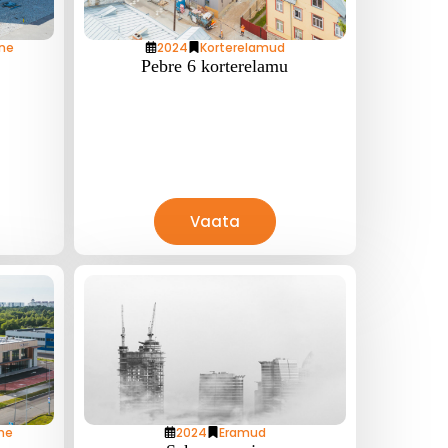
ne
2024
Korterelamud
Pebre 6 korterelamu
Vaata
ne
2024
Eramud