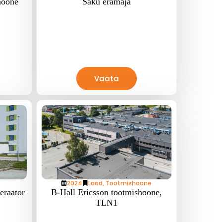
hoone
Saku eramaja
Vaata
2024
Laod
,
Tootmishoone
eraator
B-Hall Ericsson tootmishoone,
TLN1