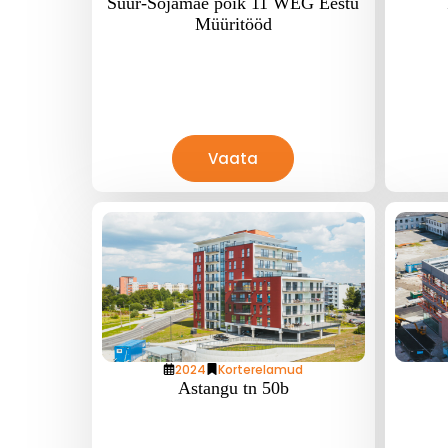
Suur-Sõjamäe põik 11 WEG Eestu
Müüritööd
Vaata
2024
Korterelamud
Astangu tn 50b