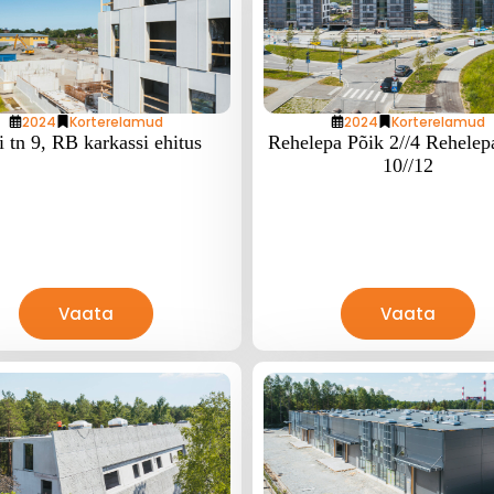
2024
Korterelamud
2024
Korterelamud
i tn 9, RB karkassi ehitus
Rehelepa Põik 2//4 Rehelep
10//12
Vaata
Vaata