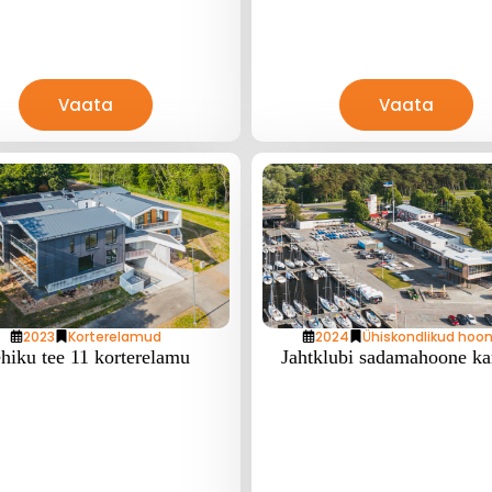
Vaata
Vaata
2023
Korterelamud
2024
Ühiskondlikud hoo
hiku tee 11 korterelamu
Jahtklubi sadamahoone ka