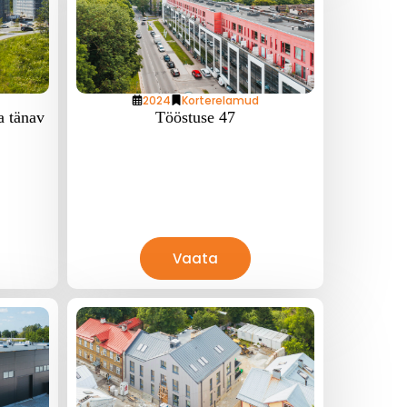
2024
Korterelamud
a tänav
Tööstuse 47
Vaata