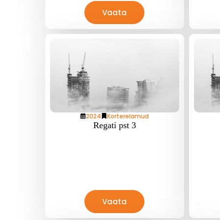
Vaata
2024
Korterelamud
Regati pst 3
Vaata